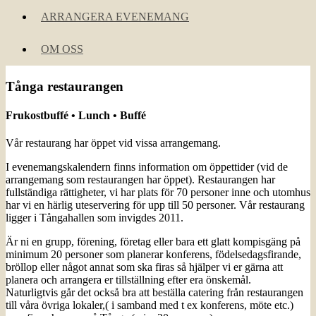
ARRANGERA EVENEMANG
OM OSS
Tånga restaurangen
Frukostbuffé • Lunch • Buffé
Vår restaurang har öppet vid vissa arrangemang.
I evenemangskalendern finns information om öppettider (vid de
arrangemang som restaurangen har öppet). Restaurangen har
fullständiga rättigheter, vi har plats för 70 personer inne och utomhus
har vi en härlig uteservering för upp till 50 personer. Vår restaurang
ligger i Tångahallen som invigdes 2011.
Är ni en grupp, förening, företag eller bara ett glatt kompisgäng på
minimum 20 personer som planerar konferens, födelsedagsfirande,
bröllop eller något annat som ska firas så hjälper vi er gärna att
planera och arrangera er tillställning efter era önskemål.
Naturligtvis går det också bra att beställa catering från restaurangen
till våra övriga lokaler,( i samband med t ex konferens, möte etc.)