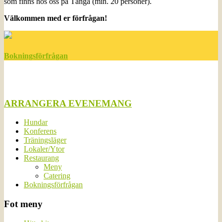
som finns hos oss på Tånga (min. 20 personer).
Välkommen med er förfrågan!
Bokningsförfrågan
ARRANGERA EVENEMANG
Hundar
Konferens
Träningsläger
Lokaler/Ytor
Restaurang
Meny
Catering
Bokningsförfrågan
Fot meny