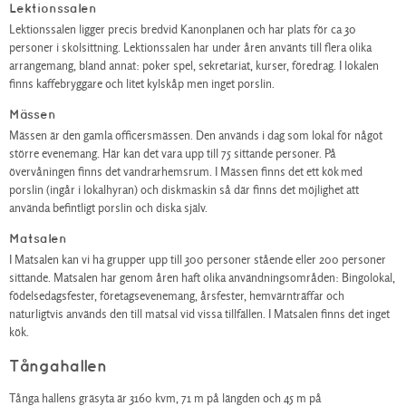
Lektionssalen
Lektionssalen ligger precis bredvid Kanonplanen och har plats för ca 30
personer i skolsittning. Lektionssalen har under åren använts till flera olika
arrangemang, bland annat: poker spel, sekretariat, kurser, föredrag. I lokalen
finns kaffebryggare och litet kylskåp men inget porslin.
Mässen
Mässen är den gamla officersmässen. Den används i dag som lokal för något
större evenemang. Här kan det vara upp till 75 sittande personer. På
övervåningen finns det vandrarhemsrum. I Mässen finns det ett kök med
porslin (ingår i lokalhyran) och diskmaskin så där finns det möjlighet att
använda befintligt porslin och diska själv.
Matsalen
I Matsalen kan vi ha grupper upp till 300 personer stående eller 200 personer
sittande. Matsalen har genom åren haft olika användningsområden: Bingolokal,
födelsedagsfester, företagsevenemang, årsfester, hemvärnträffar och
naturligtvis används den till matsal vid vissa tillfällen. I Matsalen finns det inget
kök.
Tångahallen
Tånga hallens gräsyta är 3160 kvm, 71 m på längden och 45 m på