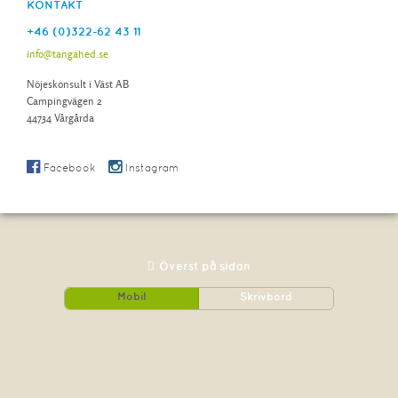
KONTAKT
+46 (0)322-62 43 11
info@tangahed.se
Nöjeskonsult i Väst AB
Campingvägen 2
44734 Vårgårda
Facebook
Instagram
Överst på sidan
Mobil
Skrivbord