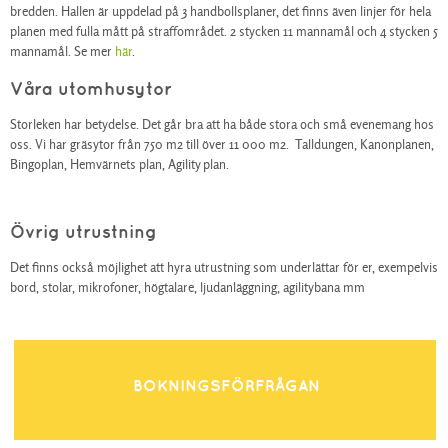
bredden. Hallen är uppdelad på 3 handbollsplaner, det finns även linjer för hela
planen med fulla mått på straffområdet. 2 stycken 11 mannamål och 4 stycken 5
mannamål. Se mer
här
.
Våra utomhusytor
Storleken har betydelse. Det går bra att ha både stora och små evenemang hos
oss. Vi har gräsytor från 750 m2 till över 11 000 m2. Talldungen, Kanonplanen,
Bingoplan, Hemvärnets plan, Agility plan.
Övrig utrustning
Det finns också möjlighet att hyra utrustning som underlättar för er, exempelvis
bord, stolar, mikrofoner, högtalare, ljudanläggning, agilitybana mm
BOKNINGSFÖRFRÅGAN