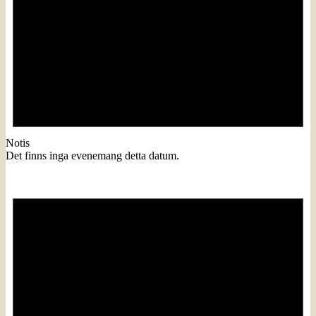
Notis
Det finns inga evenemang detta datum.