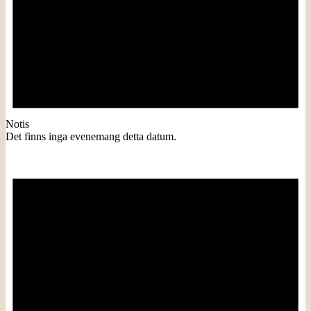
Notis
Det finns inga evenemang detta datum.