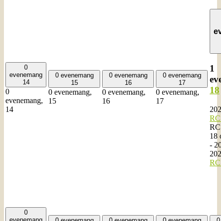
e
1
0
evenemang
0 evenemang
0 evenemang
0 evenemang
ev
14
15
16
17
18
0
0 evenemang,
0 evenemang,
0 evenemang,
evenemang,
15
16
17
202
14
RC 
RC 
18 
-
20
20
RC 
0
evenemang
0 evenemang
0 evenemang
0 evenemang
0