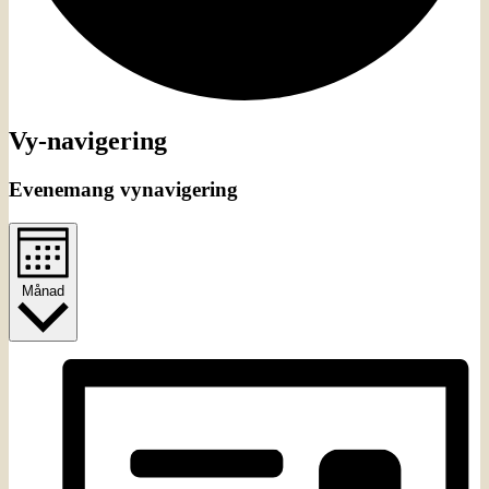
Evenemang
Vy-navigering
Evenemang vynavigering
Månad