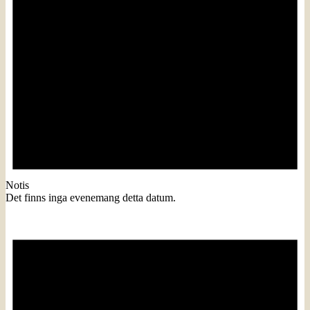
Notis
Det finns inga evenemang detta datum.