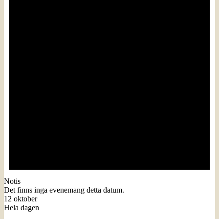
Notis
Det finns inga evenemang detta datum.
12 oktober
Hela dagen