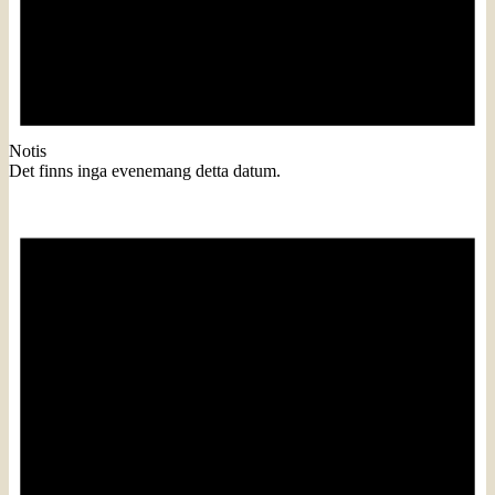
Notis
Det finns inga evenemang detta datum.