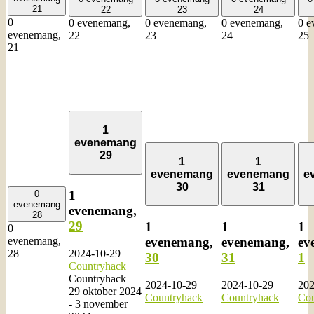
21
22
23
24
0
0 evenemang,
0 evenemang,
0 evenemang,
0 e
evenemang,
22
23
24
25
21
1
evenemang
29
1
1
evenemang
evenemang
e
30
31
1
0
evenemang
evenemang,
28
29
1
1
1
0
evenemang,
evenemang,
ev
evenemang,
2024-10-29
28
30
31
1
Countryhack
Countryhack
2024-10-29
2024-10-29
202
29 oktober 2024
Countryhack
Countryhack
Cou
-
3 november