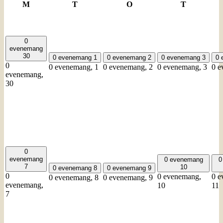
måndag
tisdag
onsdag
torsdag
M
T
O
T
0
evenemang
30
0 evenemang
1
0 evenemang
2
0 evenemang
3
0 
0
0 evenemang,
1
0 evenemang,
2
0 evenemang,
3
0 e
evenemang,
30
0
evenemang
0 evenemang
0
7
10
0 evenemang
8
0 evenemang
9
0
0 evenemang,
0 e
0 evenemang,
8
0 evenemang,
9
evenemang,
10
11
7