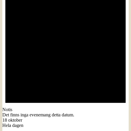
Notis
Det finns inga evenemang detta datum.
18 oktober
Hela dagen