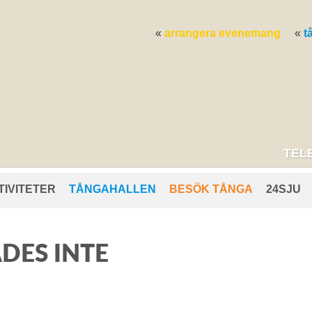
arrangera evenemang
t
TELE
TIVITETER
TÅNGAHALLEN
BESÖK TÅNGA
24SJU
DES INTE