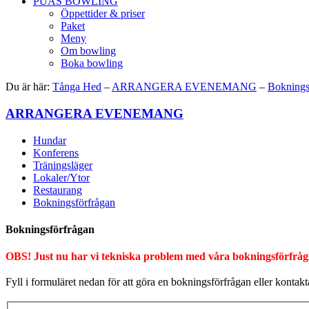
PUAS BOWLING
Öppettider & priser
Paket
Meny
Om bowling
Boka bowling
Du är här:
Tånga Hed
–
ARRANGERA EVENEMANG
–
Boknings
ARRANGERA EVENEMANG
Hundar
Konferens
Träningsläger
Lokaler/Ytor
Restaurang
Bokningsförfrågan
Bokningsförfrågan
OBS! Just nu har vi tekniska problem med våra bokningsförfrågni
Fyll i formuläret nedan för att göra en bokningsförfrågan eller kontak