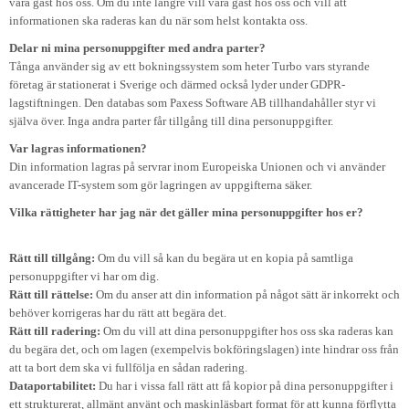
vara gäst hos oss. Om du inte längre vill vara gäst hos oss och vill att
informationen ska raderas kan du när som helst kontakta oss.
Delar ni mina personuppgifter med andra parter?
Tånga använder sig av ett bokningssystem som heter Turbo vars styrande
företag är stationerat i Sverige och därmed också lyder under GDPR-
lagstiftningen. Den databas som Paxess Software AB tillhandahåller styr vi
själva över. Inga andra parter får tillgång till dina personuppgifter.
Var lagras informationen?
Din information lagras på servrar inom Europeiska Unionen och vi använder
avancerade IT-system som gör lagringen av uppgifterna säker.
Vilka rättigheter har jag när det gäller mina personuppgifter hos er?
Rätt till tillgång:
Om du vill så kan du begära ut en kopia på samtliga
personuppgifter vi har om dig.
Rätt till rättelse:
Om du anser att din information på något sätt är inkorrekt och
behöver korrigeras har du rätt att begära det.
Rätt till radering:
Om du vill att dina personuppgifter hos oss ska raderas kan
du begära det, och om lagen (exempelvis bokföringslagen) inte hindrar oss från
att ta bort dem ska vi fullfölja en sådan radering.
Dataportabilitet:
Du har i vissa fall rätt att få kopior på dina personuppgifter i
ett strukturerat, allmänt använt och maskinläsbart format för att kunna förflytta