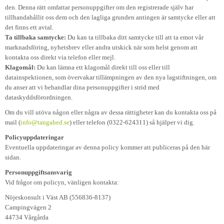
den. Denna rätt omfattar personuppgifter om den registrerade själv har
tillhandahållit oss dem och den lagliga grunden antingen är samtycke eller att
det finns ett avtal.
Ta tillbaka samtycke:
Du kan ta tillbaka ditt samtycke till att ta emot vår
marknadsföring, nyhetsbrev eller andra utskick när som helst genom att
kontakta oss direkt via telefon eller mejl.
Klagomål:
Du kan lämna ett klagomål direkt till oss eller till
datainspektionen, som övervakar tillämpningen av den nya lagstiftningen, om
du anser att vi behandlar dina personuppgifter i strid med
dataskyddsförordningen.
Om du vill utöva någon eller några av dessa rättigheter kan du kontakta oss på
mail (
info@tangahed.se
) eller telefon (0322-624311) så hjälper vi dig.
Policyuppdateringar
Eventuella uppdateringar av denna policy kommer att publiceras på den här
sidan.
Personuppgiftsansvarig
Vid frågor om policyn, vänligen kontakta:
Nöjeskonsult i Väst AB (556836-8137)
Campingvägen 2
44734 Vårgårda