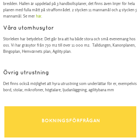
bredden. Hallen är uppdelad på 3 handbollsplaner, det finns även linjer för hela
planen med fulla mått på straffområdet. 2 stycken 11 mannamål och 4 stycken 5
mannamål. Se mer
här
.
Våra utomhusytor
Storleken har betydelse. Det går bra att ha både stora och små evenemang hos
oss. Vi har gräsytor från 750 m2 till över 11 000 m2. Talldungen, Kanonplanen,
Bingoplan, Hemvärnets plan, Agility plan.
Övrig utrustning
Det finns också möjlighet att hyra utrustning som underlättar för er, exempelvis
bord, stolar, mikrofoner, högtalare, ljudanläggning, agilitybana mm
BOKNINGSFÖRFRÅGAN