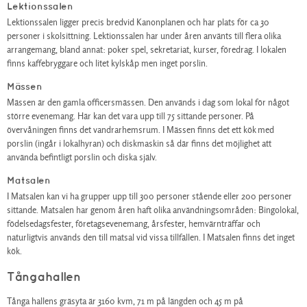
Lektionssalen
Lektionssalen ligger precis bredvid Kanonplanen och har plats för ca 30
personer i skolsittning. Lektionssalen har under åren använts till flera olika
arrangemang, bland annat: poker spel, sekretariat, kurser, föredrag. I lokalen
finns kaffebryggare och litet kylskåp men inget porslin.
Mässen
Mässen är den gamla officersmässen. Den används i dag som lokal för något
större evenemang. Här kan det vara upp till 75 sittande personer. På
övervåningen finns det vandrarhemsrum. I Mässen finns det ett kök med
porslin (ingår i lokalhyran) och diskmaskin så där finns det möjlighet att
använda befintligt porslin och diska själv.
Matsalen
I Matsalen kan vi ha grupper upp till 300 personer stående eller 200 personer
sittande. Matsalen har genom åren haft olika användningsområden: Bingolokal,
födelsedagsfester, företagsevenemang, årsfester, hemvärnträffar och
naturligtvis används den till matsal vid vissa tillfällen. I Matsalen finns det inget
kök.
Tångahallen
Tånga hallens gräsyta är 3160 kvm, 71 m på längden och 45 m på