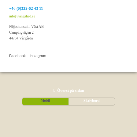
+46 (0)322-62 43 11
info@tangahed.se
Nöjeskonsult i Väst AB
Campingvägen 2
44734 Vårgårda
Facebook
Instagram
Överst på sidan
Mobil
Skrivbord