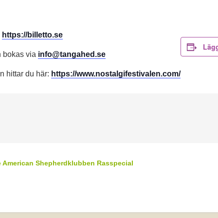
:
https://billetto.se
Lägg
en bokas via
info@tangahed.se
n hittar du här:
https://www.nostalgifestivalen.com/
e American Shepherdklubben Rasspecial