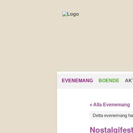
EVENEMANG
BOENDE
AK
« Alla Evenemang
Detta evenemang har
Nostalgifes