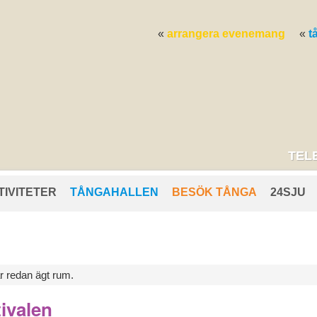
arrangera evenemang
t
TELE
TIVITETER
TÅNGAHALLEN
BESÖK TÅNGA
24SJU
 redan ägt rum.
tivalen