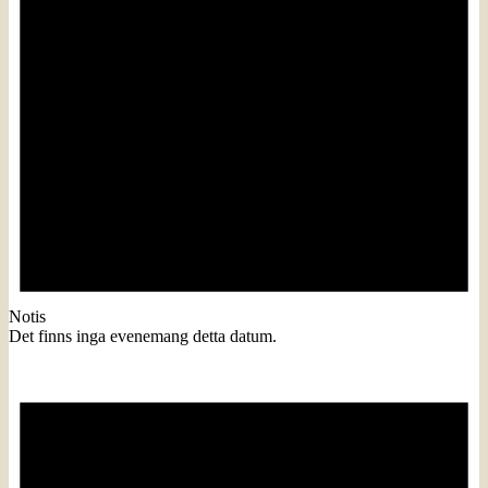
Notis
Det finns inga evenemang detta datum.