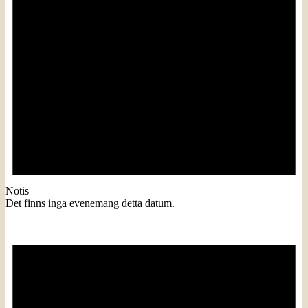
Notis
Det finns inga evenemang detta datum.