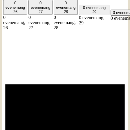
0
0
0
evenemang
evenemang
evenemang
0 evenemang
26
27
28
29
0 evene
0
0
0
0 evenemang,
0 evenem
evenemang,
evenemang,
evenemang,
29
26
27
28