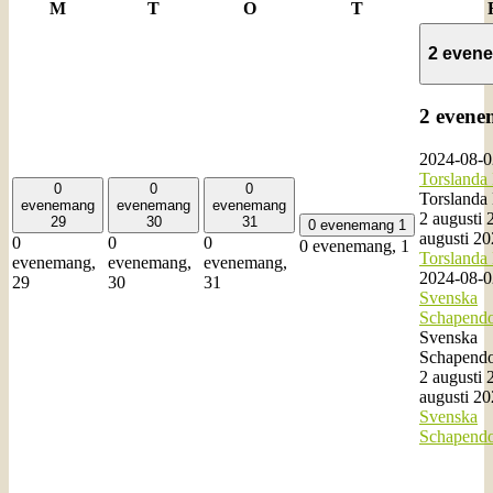
måndag
tisdag
onsdag
torsdag
M
T
O
T
2 even
2 even
2024-08-0
Torsland
0
0
0
Torsland
evenemang
evenemang
evenemang
2 augusti 
29
30
31
0 evenemang
1
augusti 2
0
0
0
0 evenemang,
1
Torsland
evenemang,
evenemang,
evenemang,
2024-08-0
29
30
31
Svenska
Schapendo
Svenska
Schapendo
2 augusti 
augusti 2
Svenska
Schapendo