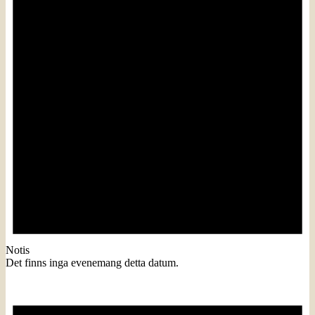
Notis
Det finns inga evenemang detta datum.