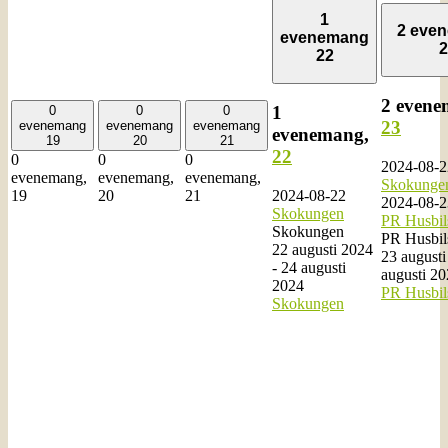
1
2 eve
evenemang
2
22
2 evene
1
0
0
0
23
evenemang
evenemang
evenemang
evenemang,
19
20
21
22
0
0
0
2024-08-2
evenemang,
evenemang,
evenemang,
Skokunge
2024-08-22
19
20
21
2024-08-2
Skokungen
PR Husbil
Skokungen
PR Husbil
22 augusti 2024
23 august
-
24 augusti
augusti 2
2024
PR Husbil
Skokungen