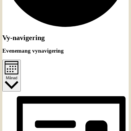
Evenemang
Vy-navigering
Evenemang vynavigering
Månad