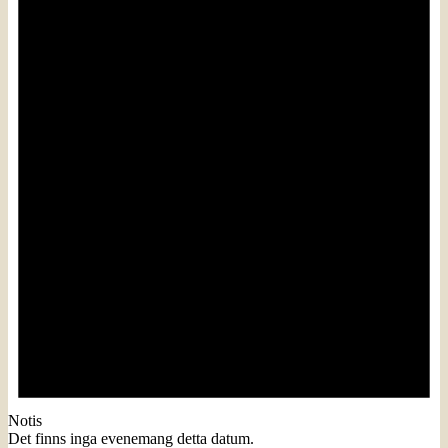
Notis
Det finns inga evenemang detta datum.