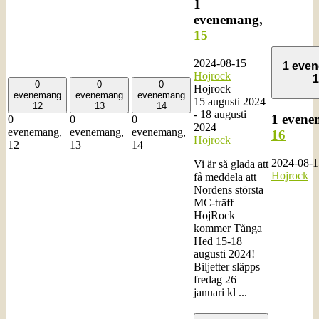
1
evenemang,
15
2024-08-15
1 eve
Hojrock
1
0
0
0
Hojrock
evenemang
evenemang
evenemang
15 augusti 2024
12
13
14
-
18 augusti
1 evene
0
0
0
2024
evenemang,
evenemang,
evenemang,
16
Hojrock
12
13
14
2024-08-1
Vi är så glada att
Hojrock
få meddela att
Nordens största
MC-träff
HojRock
kommer Tånga
Hed 15-18
augusti 2024!
Biljetter släpps
fredag 26
januari kl ...