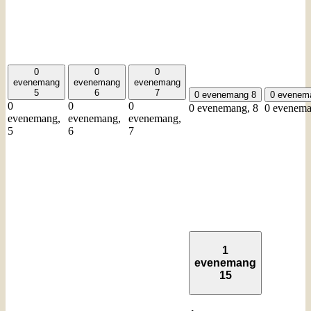
0
0
0
evenemang
evenemang
evenemang
5
6
7
0 evenemang
8
0 evene
0
0
0
0 evenemang,
8
0 evenem
evenemang,
evenemang,
evenemang,
5
6
7
1
evenemang
15