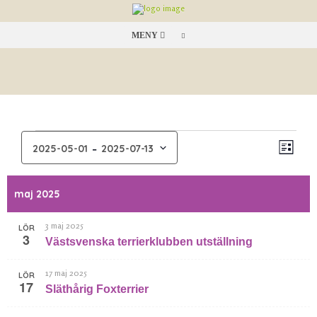
MENY
 - 
EVENEMANG
2025-05-01
2025-07-13
Lista
Even
Vy-
Välj
vynav
navige
datum.
maj 2025
3 maj 2025
LÖR
3
Västsvenska terrierklubben utställning
17 maj 2025
LÖR
17
Släthårig Foxterrier