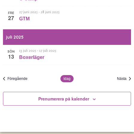
-
27 juni 2025
28 juni 2025
FRE
27
GTM
juli 2025
-
13 juli 2025
17 juli 2025
SÖN
13
Boxerläger
Evenemang
Eve
Föregående
Idag
Nästa
Prenumerera på kalender