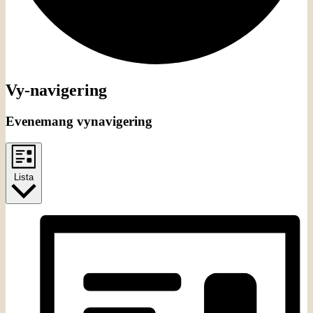
Evenemang
Vy-navigering
Evenemang vynavigering
Lista