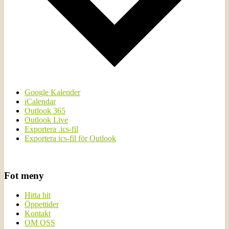
Google Kalender
iCalendar
Outlook 365
Outlook Live
Exportera .ics-fil
Exportera ics-fil för Outlook
Fot meny
Hitta hit
Öppettider
Kontakt
OM OSS