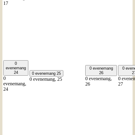
17
0
evenemang
0 evenemang
0 eve
24
26
2
0 evenemang
25
0
0 evenemang,
0 evene
0 evenemang,
25
evenemang,
26
27
24