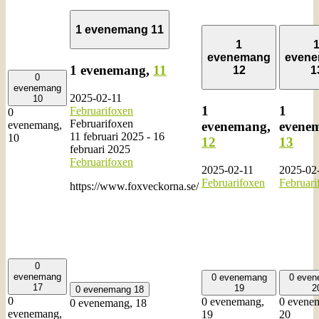
1 evenemang
11
1
evenemang
even
1 evenemang,
11
12
1
0
evenemang
2025-02-11
10
1
1
Februarifoxen
0
Februarifoxen
evenemang,
evene
evenemang,
11 februari 2025
-
16
10
12
13
februari 2025
Februarifoxen
2025-02-11
2025-02
Februarifoxen
Februari
https://www.foxveckorna.se/
0
evenemang
0 evenemang
0 eve
17
19
2
0 evenemang
18
0
0 evenemang,
0 evene
0 evenemang,
18
evenemang,
19
20