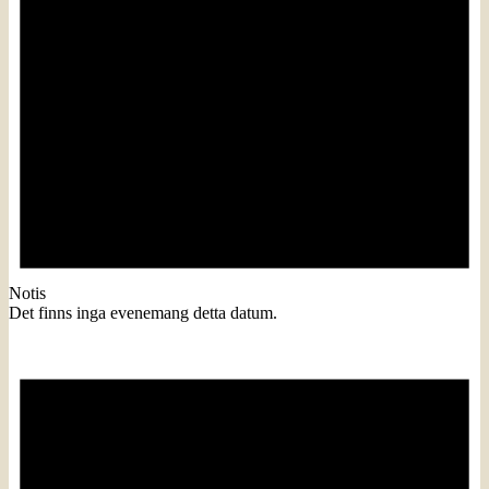
Notis
Det finns inga evenemang detta datum.