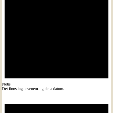
Notis
Det finns inga evenemang detta datum.