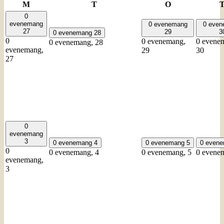
måndag
tisdag
onsdag
M
T
O
0
evenemang
0 evenemang
0 eve
27
29
3
0 evenemang
28
0
0 evenemang,
0 evene
0 evenemang,
28
evenemang,
29
30
27
0
evenemang
3
0 evenemang
4
0 evenemang
5
0 even
0
0 evenemang,
4
0 evenemang,
5
0 evene
evenemang,
3