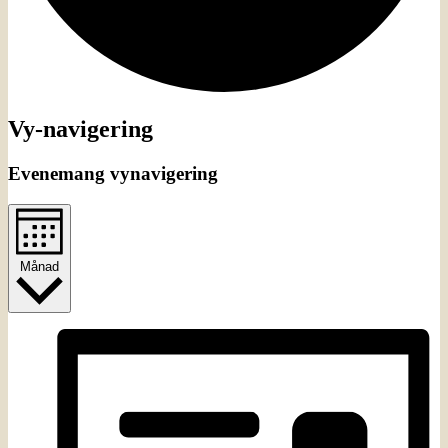
Evenemang
Vy-navigering
Evenemang vynavigering
Månad