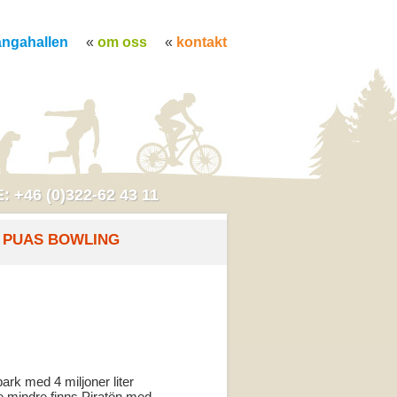
ångahallen
om oss
kontakt
: +46 (0)322-62 43 11
PUAS BOWLING
ark med 4 miljoner liter
e mindre finns Piratön med