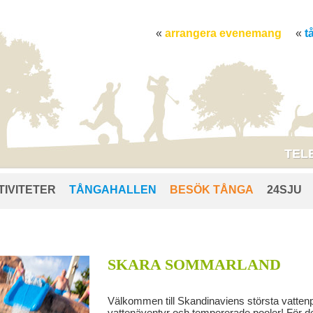
arrangera evenemang
t
TELE
TIVITETER
TÅNGAHALLEN
BESÖK TÅNGA
24SJU
SKARA SOMMARLAND
Välkommen till Skandinaviens största vattenp
vattenäventyr och tempererade pooler! För d