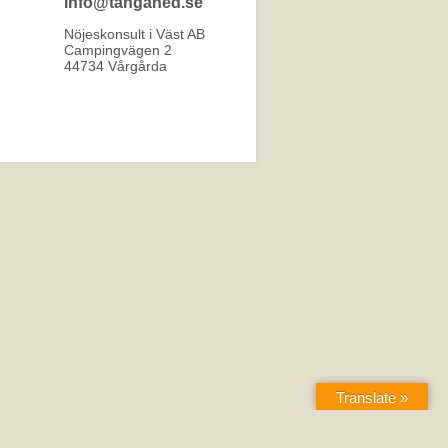
info@tangahed.se
Nöjeskonsult i Väst AB
Campingvägen 2
44734 Vårgårda
Translate »