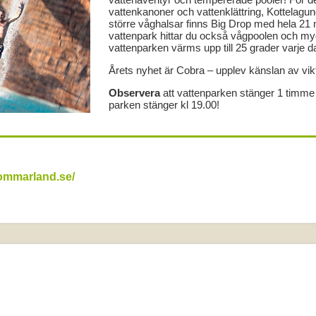
vattenkanoner och vattenklättring, Kottelagun
större våghalsar finns Big Drop med hela 21 me
vattenpark hittar du också vågpoolen och myck
vattenparken värms upp till 25 grader varje d
Årets nyhet är Cobra – upplev känslan av viktl
Observera
att vattenparken stänger 1 timme 
parken stänger kl 19.00!
sommarland.se/