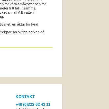
en för våra småkottar och för
ter fritt fall. I samma
et annat! Allt vatten i
ag.
öshet, en åktur för fyra!
tidigare än övriga parken då
KONTAKT
+46 (0)322-62 43 11