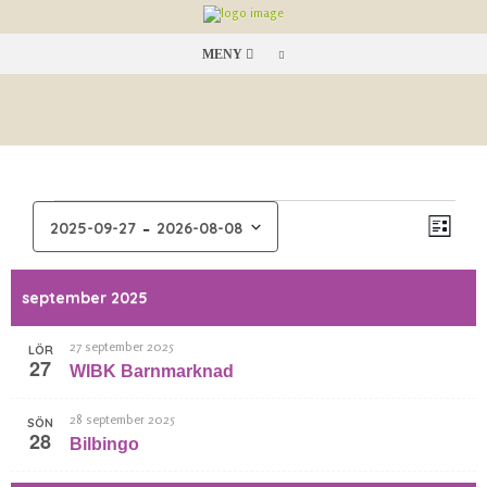
MENY
 - 
EVENEMANG
2025-09-27
2026-08-08
Lista
Even
Vy-
Välj
vynav
navige
datum.
september 2025
27 september 2025
LÖR
27
WIBK Barnmarknad
28 september 2025
SÖN
28
Bilbingo