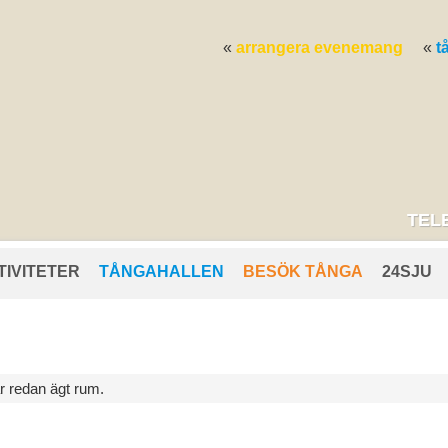
arrangera evenemang
t
TELE
TIVITETER
TÅNGAHALLEN
BESÖK TÅNGA
24SJU
 redan ägt rum.