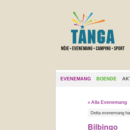
EVENEMANG
BOENDE
AK
« Alla Evenemang
Detta evenemang har
Bilbingo