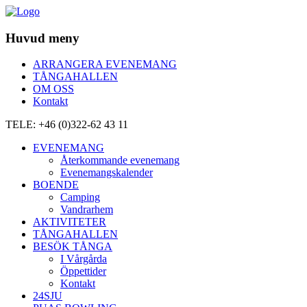
Huvud meny
ARRANGERA EVENEMANG
TÅNGAHALLEN
OM OSS
Kontakt
TELE: +46 (0)322-62 43 11
EVENEMANG
Återkommande evenemang
Evenemangskalender
BOENDE
Camping
Vandrarhem
AKTIVITETER
TÅNGAHALLEN
BESÖK TÅNGA
I Vårgårda
Öppettider
Kontakt
24SJU