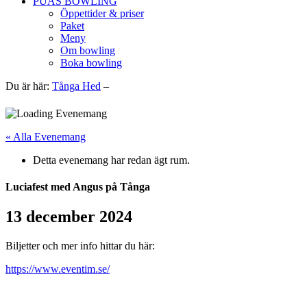
PUAS BOWLING
Öppettider & priser
Paket
Meny
Om bowling
Boka bowling
Du är här:
Tånga Hed
–
« Alla Evenemang
Detta evenemang har redan ägt rum.
Luciafest med Angus på Tånga
13 december 2024
Biljetter och mer info hittar du här:
https://www.eventim.se/