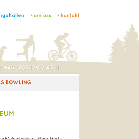
ngahallen
om oss
kontakt
: +46 (0)322-62 43 11
AS BOWLING
SEUM
som Fåglumbröderna Sture, Gösta,