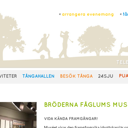
arrangera evenemang
tå
TELE
PU
VITETER
TÅNGAHALLEN
BESÖK TÅNGA
24SJU
BRÖDERNA FÅGLUMS MU
VIDA KÄNDA FRAMGÅNGAR!
Muséet visar den framgångsrika idrottskarriär 