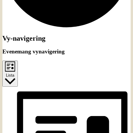
Evenemang
Vy-navigering
Evenemang vynavigering
Lista