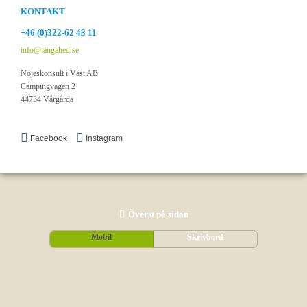
KONTAKT
+46 (0)322-62 43 11
info@tangahed.se
Nöjeskonsult i Väst AB
Campingvägen 2
44734 Vårgårda
Facebook
Instagram
Överst på sidan
Mobil
Skrivbord