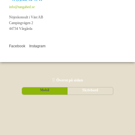
info@tangahed.se
Nöjeskonsult i Väst AB
Campingvägen 2
44734 Vårgårda
Facebook
Instagram
Överst på sidan
Mobil
Skrivbord