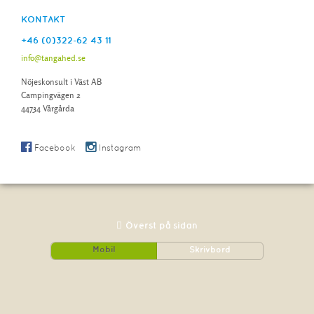
KONTAKT
+46 (0)322-62 43 11
info@tangahed.se
Nöjeskonsult i Väst AB
Campingvägen 2
44734 Vårgårda
Facebook
Instagram
Överst på sidan
Mobil
Skrivbord