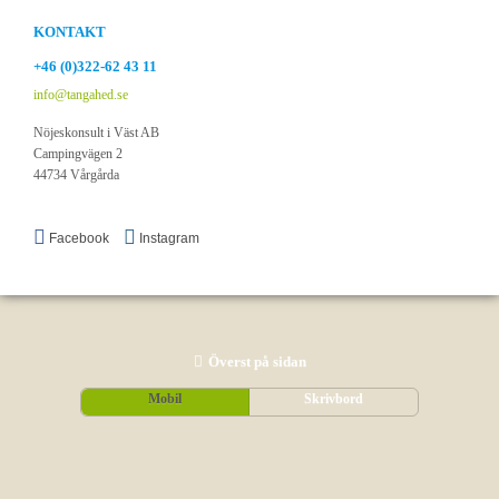
KONTAKT
+46 (0)322-62 43 11
info@tangahed.se
Nöjeskonsult i Väst AB
Campingvägen 2
44734 Vårgårda
Facebook
Instagram
Överst på sidan
Mobil
Skrivbord