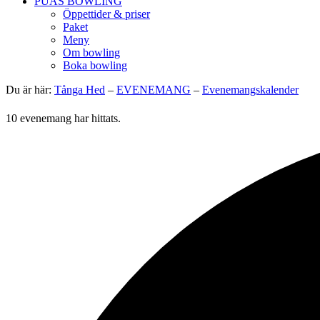
PUAS BOWLING
Öppettider & priser
Paket
Meny
Om bowling
Boka bowling
Du är här:
Tånga Hed
–
EVENEMANG
–
Evenemangskalender
10 evenemang har hittats.