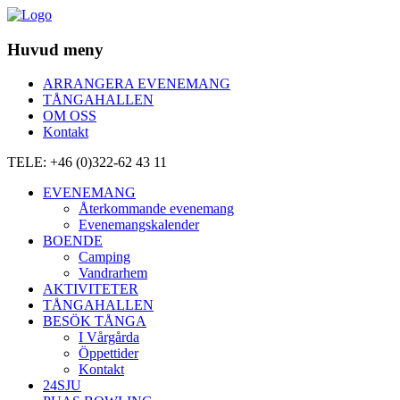
Huvud meny
ARRANGERA EVENEMANG
TÅNGAHALLEN
OM OSS
Kontakt
TELE: +46 (0)322-62 43 11
EVENEMANG
Återkommande evenemang
Evenemangskalender
BOENDE
Camping
Vandrarhem
AKTIVITETER
TÅNGAHALLEN
BESÖK TÅNGA
I Vårgårda
Öppettider
Kontakt
24SJU