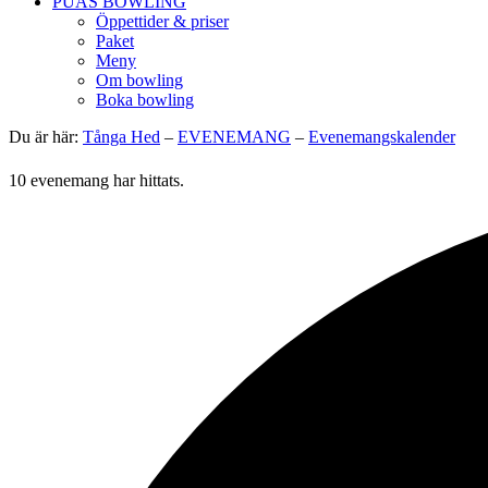
PUAS BOWLING
Öppettider & priser
Paket
Meny
Om bowling
Boka bowling
Du är här:
Tånga Hed
–
EVENEMANG
–
Evenemangskalender
10 evenemang har hittats.