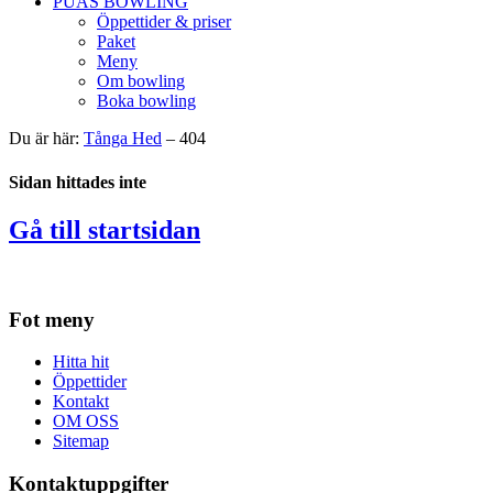
PUAS BOWLING
Öppettider & priser
Paket
Meny
Om bowling
Boka bowling
Du är här:
Tånga Hed
– 404
Sidan hittades inte
Gå till startsidan
Fot meny
Hitta hit
Öppettider
Kontakt
OM OSS
Sitemap
Kontaktuppgifter