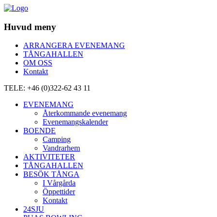
Huvud meny
ARRANGERA EVENEMANG
TÅNGAHALLEN
OM OSS
Kontakt
TELE: +46 (0)322-62 43 11
EVENEMANG
Återkommande evenemang
Evenemangskalender
BOENDE
Camping
Vandrarhem
AKTIVITETER
TÅNGAHALLEN
BESÖK TÅNGA
I Vårgårda
Öppettider
Kontakt
24SJU