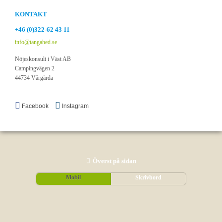
KONTAKT
+46 (0)322-62 43 11
info@tangahed.se
Nöjeskonsult i Väst AB
Campingvägen 2
44734 Vårgårda
Facebook
Instagram
Överst på sidan
Mobil
Skrivbord