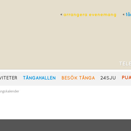
arrangera evenemang
tå
TELE
PU
VITETER
TÅNGAHALLEN
BESÖK TÅNGA
24SJU
ngskalender
NG
G