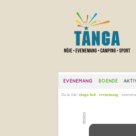
EVENEMANG
BOENDE
AKTI
Du är här:
evenema
tånga hed
evenemang
–
–
EVENEMANG
VY-
EVENEMA
VYNAVIGERING
Lista
NAVIGERIN