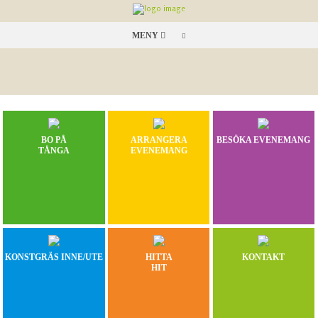
MENY
BO PÅ
ARRANGERA
BESÖKA EVENEMANG
TÅNGA
EVENEMANG
KONSTGRÄS INNE/UTE
HITTA
KONTAKT
HIT